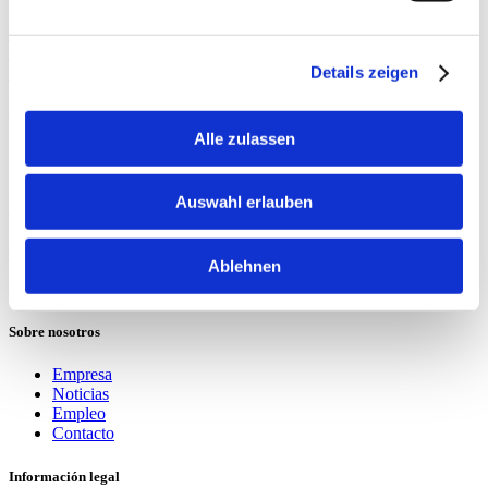
Encontrar la pieza de desgaste adecuada para cada máquina no es
tarea fácil. Extruder Experts cuenta con la experiencia necesaria.
Nuestra larga lista de fabricantes es prueba de ello.
Details zeigen
Más información
Alle zulassen
¿Buscas a alguien que te atienda?
¿Tienes preguntas, sugerencias o simplemente deseas intercambiar
Auswahl erlauben
conocimiento especializado de tú a tú? Aquí encontrarás a tu
persona de contacto adecuada.
Contactar
Ablehnen
exactly what you need.
Sobre nosotros
Empresa
Noticias
Empleo
Contacto
Información legal