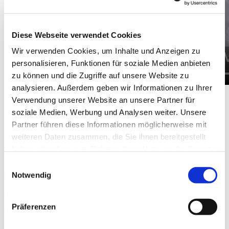
Diese Webseite verwendet Cookies
Wir verwenden Cookies, um Inhalte und Anzeigen zu
personalisieren, Funktionen für soziale Medien anbieten
zu können und die Zugriffe auf unsere Website zu
analysieren. Außerdem geben wir Informationen zu Ihrer
Verwendung unserer Website an unsere Partner für
soziale Medien, Werbung und Analysen weiter. Unsere
Partner führen diese Informationen möglicherweise mit
¿Cómo funciona la medición de Extruder
weiteren Daten zusammen, die Sie ihnen bereitgestellt
Experts?
haben oder die sie im Rahmen Ihrer Nutzung der Dienste
gesammelt haben.
Einwilligungsauswahl
Lo comprobamos por partida doble, simplemente para estar
Notwendig
seguros.
Cuando la extrusora se ha enfriado y limpiado, se efectúa una
medición sensorial en todos los orificios. El cabezal de medición
Präferenzen
avanza lenta y uniformemente a través de la máquina. Luego,
realizamos la inspección óptica. Una cámara de vídeo, que ofrece