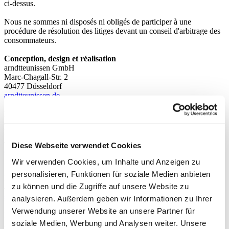
ci-dessus.
Nous ne sommes ni disposés ni obligés de participer à une
procédure de résolution des litiges devant un conseil d'arbitrage des
consommateurs.
Conception, design et réalisation
arndtteunissen GmbH
Marc-Chagall-Str. 2
40477 Düsseldorf
arndtteunissen.de
Photographie et rendus 3D
arndtteunissen GmbH
Marc-Chagall-Str. 2
40477 Düsseldorf
Diese Webseite verwendet Cookies
arndtteunissen.de
Wir verwenden Cookies, um Inhalte und Anzeigen zu
SupaCGI
personalisieren, Funktionen für soziale Medien anbieten
Heidesch 1
zu können und die Zugriffe auf unsere Website zu
49549 Ladbergen
supacgi.com
analysieren. Außerdem geben wir Informationen zu Ihrer
Verwendung unserer Website an unsere Partner für
Extruder Experts GmbH & Co. KG
soziale Medien, Werbung und Analysen weiter. Unsere
Am Windrad 23