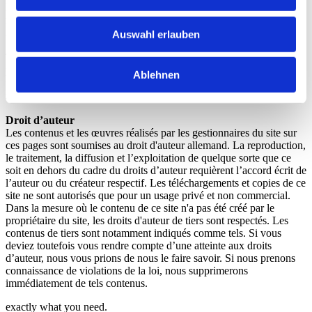
liées ont été contrôlées au moment de la création des liens par
rapport à d’éventuelles violations de la loi. Aucun contenu illégal
n’était reconnaissable au moment de la mise en place des liens.
Auswahl erlauben
Toutefois, un contrôle permanent du contenu des pages liées n'est
pas raisonnable sans indice concret d'une violation de la loi. Dès que
Ablehnen
nous aurons pris connaissance de violations de la loi, nous
supprimerons immédiatement ces liens.
Droit d’auteur
Les contenus et les œuvres réalisés par les gestionnaires du site sur
ces pages sont soumises au droit d'auteur allemand. La reproduction,
le traitement, la diffusion et l’exploitation de quelque sorte que ce
soit en dehors du cadre du droits d’auteur requièrent l’accord écrit de
l’auteur ou du créateur respectif. Les téléchargements et copies de ce
site ne sont autorisés que pour un usage privé et non commercial.
Dans la mesure où le contenu de ce site n'a pas été créé par le
propriétaire du site, les droits d'auteur de tiers sont respectés. Les
contenus de tiers sont notamment indiqués comme tels. Si vous
deviez toutefois vous rendre compte d’une atteinte aux droits
d’auteur, nous vous prions de nous le faire savoir. Si nous prenons
connaissance de violations de la loi, nous supprimerons
immédiatement de tels contenus.
exactly what you need.