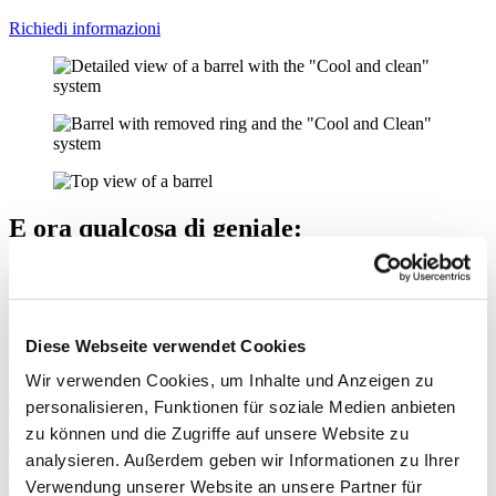
Richiedi informazioni
E ora qualcosa di geniale:
l’ottimizzazione dell’energia con
Extruder Expert.
Ottimizzazione del processo - Cool and Clean
Diese Webseite verwendet Cookies
Il riscaldamento e il raffreddamento permettono di risparmiare
Wir verwenden Cookies, um Inhalte und Anzeigen zu
energia durante l’estrusione. Extruder Experts sa come sfruttarli. Ad
personalisieren, Funktionen für soziale Medien anbieten
esempio, nei processi che operano a una temperatura troppo elevata
e che non possono essere migliorati nemmeno modificando la
zu können und die Zugriffe auf unsere Website zu
configurazione della vite. In questo caso, apportiamo modifiche al
analysieren. Außerdem geben wir Informationen zu Ihrer
sistema di raffreddamento dei condotti: le piastre di raffreddamento
Verwendung unserer Website an unsere Partner für
esterne vengono convertite in circuiti di raffreddamento interni in