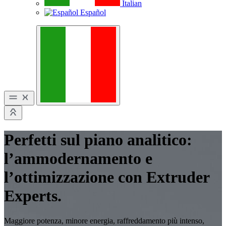
Italian
Español
Perfetti sul piano analitico:
l’ammodernamento e
l’ottimizzazione con Extruder
Experts.
Maggiore potenza, minore energia, raffreddamento più intenso,