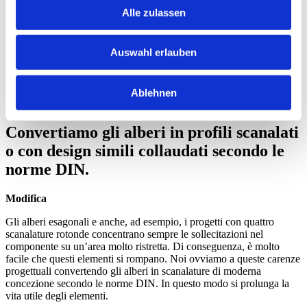
Alle zulassen
La rottura dei segmenti negli estrusori con albero esagonale o
scanalatura rotonda è un problema. O meglio, lo era. Anche in
questo caso, infatti, Extruder Experts ha sviluppato una soluzione
Auswahl erlauben
tanto sorprendente quanto efficace: il design modificato per le
scanalature involute. Un piccolo cambiamento che fa un’enorme
differenza.
Ablehnen
Richiedi informazioni
Convertiamo gli alberi in profili scanalati
o con design simili collaudati secondo le
norme DIN.
Modifica
Gli alberi esagonali e anche, ad esempio, i progetti con quattro
scanalature rotonde concentrano sempre le sollecitazioni nel
componente su un’area molto ristretta. Di conseguenza, è molto
facile che questi elementi si rompano. Noi ovviamo a queste carenze
progettuali convertendo gli alberi in scanalature di moderna
concezione secondo le norme DIN. In questo modo si prolunga la
vita utile degli elementi.