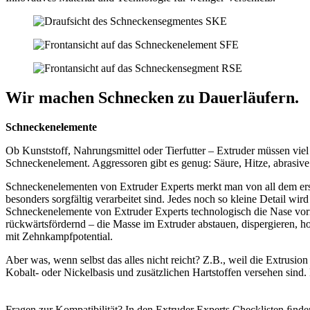
Wir machen Schnecken zu Dauerläufern.
Schneckenelemente
Ob Kunststoff, Nahrungsmittel oder Tierfutter – Extruder müssen v
Schneckenelement. Aggressoren gibt es genug: Säure, Hitze, abrasive
Schneckenelementen von Extruder Experts merkt man von all dem ersta
besonders sorgfältig verarbeitet sind. Jedes noch so kleine Detail wi
Schneckenelemente von Extruder Experts technologisch die Nase vorn 
rückwärtsfördernd – die Masse im Extruder abstauen, dispergieren, ho
mit Zehnkampfpotential.
Aber was, wenn selbst das alles nicht reicht? Z.B., weil die Extrusio
Kobalt- oder Nickelbasis und zusätzlichen Hartstoffen versehen sind. D
Fragen zur Kompatibilität? In den Extruder Experts Checklisten ﬁnde