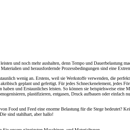
iel leisten und noch mehr aushalten, denn Tempo und Dauerbelastung 
 Materialien und herausfordernde Prozessbedingungen sind eine Extrem
unlich wenig an. Erstens, weil sie Werkstoffe verwenden, die perfekt 
rd akribisch geplant und gefertigt. Für jedes Schneckenelement, jedes 
haben und Erstaunliches leisten. So können sie beispielsweise eine Mas
mogenisieren, plastifizieren, entgasen, Druck aufbauen oder einfach n
n von Food und Feed eine enorme Belastung für die Stege bedeutet? Kein
ie sind stahlhart, aber hallo!
n Sie unsere gängigsten Maschinen- und Materialtypen.