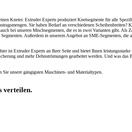
nen Kneter. Extruder Experts produziert Knetsegmente für alle Spezifik
ustragsmengen. Sie haben Bedarf an verschiedenen Scheibenbreiten? 
auch bei unseren Mischsegmenten, die es in zwei Varianten gibt. Als 
n Segmenten. Außerdem in unserem Angebot an SME-Segmenten, die au
er ist Extruder Experts an Ihrer Seite und bietet Ihnen leistungsstark
 Scherung und mehr Dehnströmungen gearbeitet werden. Und was das Beso
n Sie unsere gängigsten Maschinen- und Materialtypen.
 verteilen.