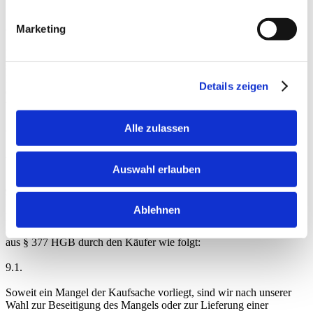
Versandbereitschaft über.
8.2.
Marketing
Lieferfristen gelten vorbehaltlich rechtzeitiger Selbstbelieferung, es
sei denn, wir haben verbindliche Lieferfristen schriftlich zugesagt.
Mit Meldung der Versandbereitschaft gilt die Lieferfrist als
Details zeigen
eingehalten, wenn sich die Versendung ohne unser Verschulden
verzögert oder unmöglich wird.
Alle zulassen
8.3.
Angemessene Teillieferungen sind uns gestattet.
Auswahl erlauben
9. Gewährleistung und Schadensersatz
Ablehnen
Für Mängel der Lieferung oder Werkleistung haften wir im Falle der
ordnungsgemäßen Erfüllung der Untersuchungs- und Rügepflicht
aus § 377 HGB durch den Käufer wie folgt:
9.1.
Soweit ein Mangel der Kaufsache vorliegt, sind wir nach unserer
Wahl zur Beseitigung des Mangels oder zur Lieferung einer