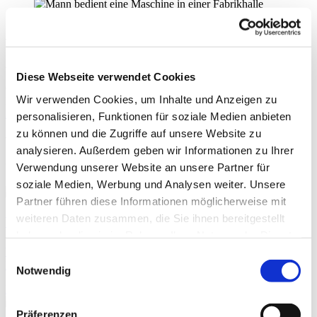
Ausbau mit Know-how.
Ausbau
Diese Webseite verwendet Cookies
Geht schnell, geht schnell weiter: der Abbau verschlissener
Wir verwenden Cookies, um Inhalte und Anzeigen zu
Elemente.
Anfrage
personalisieren, Funktionen für soziale Medien anbieten
zu können und die Zugriffe auf unsere Website zu
Wir vermehren unser Wissen, indem wir
analysieren. Außerdem geben wir Informationen zu Ihrer
es verteilen.
Verwendung unserer Website an unsere Partner für
soziale Medien, Werbung und Analysen weiter. Unsere
Partner führen diese Informationen möglicherweise mit
weiteren Daten zusammen, die Sie ihnen bereitgestellt
Werkstoﬀliste
haben oder die sie im Rahmen Ihrer Nutzung der Dienste
Werkstoﬀschutz bei Belastungen durch Biegewechsel und
gesammelt haben.
Einwilligungsauswahl
Korrosion.
Notwendig
Informieren
Präferenzen