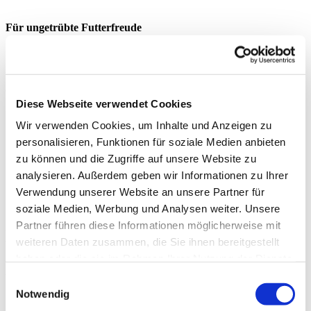
Für ungetrübte Futterfreude
Säure, Hitze, Reibung, Kavitation? Keine Gründe, das
Schwanzwedeln einzustellen. Damit nichts rostet, rasten wir nicht
bei der Resistenzmaximierung. Wenn Aggressoren sich die Zähne
ausbeißen, ist Extruder Experts drin.
Diese Webseite verwendet Cookies
Resistenz gegen schädliche Einflüsse verhindert Korrosion
Wir verwenden Cookies, um Inhalte und Anzeigen zu
Lebensmittelmasse ist geschützt vor Verfärbungen etc.
personalisieren, Funktionen für soziale Medien anbieten
zu können und die Zugriffe auf unsere Website zu
Appetitliches Endergebnis und Kundenzufriedenheit
analysieren. Außerdem geben wir Informationen zu Ihrer
Verwendung unserer Website an unsere Partner für
soziale Medien, Werbung und Analysen weiter. Unsere
Partner führen diese Informationen möglicherweise mit
Hervorragende Duktilität
weiteren Daten zusammen, die Sie ihnen bereitgestellt
haben oder die sie im Rahmen Ihrer Nutzung der Dienste
gesammelt haben.
Wir verbiegen uns gern für Sie
Einwilligungsauswahl
Notwendig
Mit Druck können wir umgehen. Unsere Extruder-Ersatzteile sind