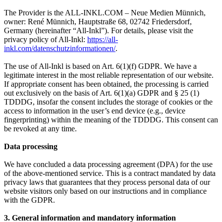
The Provider is the ALL-INKL.COM – Neue Medien Münnich,
owner: René Münnich, Hauptstraße 68, 02742 Friedersdorf,
Germany (hereinafter “All-Inkl”). For details, please visit the
privacy policy of All-Inkl:
https://all-
inkl.com/datenschutzinformationen/
.
The use of All-Inkl is based on Art. 6(1)(f) GDPR. We have a
legitimate interest in the most reliable representation of our website.
If appropriate consent has been obtained, the processing is carried
out exclusively on the basis of Art. 6(1)(a) GDPR and § 25 (1)
TDDDG, insofar the consent includes the storage of cookies or the
access to information in the user’s end device (e.g., device
fingerprinting) within the meaning of the TDDDG. This consent can
be revoked at any time.
Data processing
We have concluded a data processing agreement (DPA) for the use
of the above-mentioned service. This is a contract mandated by data
privacy laws that guarantees that they process personal data of our
website visitors only based on our instructions and in compliance
with the GDPR.
3. General information and mandatory information