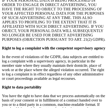
IF YOUR PERSONAL DATA IS BEING PROCESSED IN
ORDER TO ENGAGE IN DIRECT ADVERTISING, YOU
HAVE THE RIGHT TO OBJECT TO THE PROCESSING OF
YOUR AFFECTED PERSONAL DATA FOR THE PURPOSES
OF SUCH ADVERTISING AT ANY TIME. THIS ALSO
APPLIES TO PROFILING TO THE EXTENT THAT IT IS
AFFILIATED WITH SUCH DIRECT ADVERTISING. IF YOU
OBJECT, YOUR PERSONAL DATA WILL SUBSEQUENTLY
NO LONGER BE USED FOR DIRECT ADVERTISING
PURPOSES (OBJECTION PURSUANT TO ART. 21(2) GDPR).
Right to log a complaint with the competent supervisory agency
In the event of violations of the GDPR, data subjects are entitled to
log a complaint with a supervisory agency, in particular in the
member state where they usually maintain their domicile, place of
work or at the place where the alleged violation occurred. The right
to log a complaint is in effect regardless of any other administrative
or court proceedings available as legal recourses.
Right to data portability
You have the right to have data that we process automatically on the
basis of your consent or in fulfillment of a contract handed over to
you or to a third party in a common, machine-readable format. If