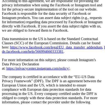
According to this agreement, we are responsible for providing the
privacy information when using the Facebook or Instagram tool and
for the privacy-secure implementation of the tool on our website.
Facebook is responsible for the data security of Facebook or
Instagram products. You can assert data subject rights (e.g., requests
for information) regarding data processed by Facebook or Instagram
directly with Facebook. If you assert the data subject rights with us,
we are obliged to forward them to Facebook.
Data transmission to the US is based on the Standard Contractual
Clauses (SCC) of the European Commission. Details can be found
here:
https://www.facebook.com/legal/EU_data_transfer_addendum
,
de.facebook.com/help/566994660333381
.
For more information on this subject, please consult Instagram’s
Data Privacy Declaration
at:
https://privacycenter.instagram.com/policy/
.
The company is certified in accordance with the “EU-US Data
Privacy Framework” (DPF). The DPF is an agreement between the
European Union and the US, which is intended to ensure
compliance with European data protection standards for data
processing in the US. Every company certified under the DPF is
obliged to comply with these data protection standards. For more
information, please contact the provider under the following