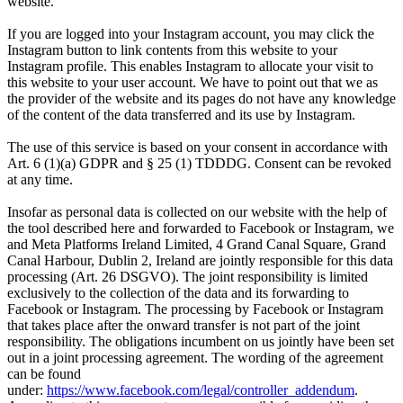
website.
If you are logged into your Instagram account, you may click the
Instagram button to link contents from this website to your
Instagram profile. This enables Instagram to allocate your visit to
this website to your user account. We have to point out that we as
the provider of the website and its pages do not have any knowledge
of the content of the data transferred and its use by Instagram.
The use of this service is based on your consent in accordance with
Art. 6 (1)(a) GDPR and § 25 (1) TDDDG. Consent can be revoked
at any time.
Insofar as personal data is collected on our website with the help of
the tool described here and forwarded to Facebook or Instagram, we
and Meta Platforms Ireland Limited, 4 Grand Canal Square, Grand
Canal Harbour, Dublin 2, Ireland are jointly responsible for this data
processing (Art. 26 DSGVO). The joint responsibility is limited
exclusively to the collection of the data and its forwarding to
Facebook or Instagram. The processing by Facebook or Instagram
that takes place after the onward transfer is not part of the joint
responsibility. The obligations incumbent on us jointly have been set
out in a joint processing agreement. The wording of the agreement
can be found
under:
https://www.facebook.com/legal/controller_addendum
.