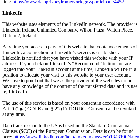
link:
https://www.dataprivacyframework.gov/participant/4452
.
LinkedIn
This website uses elements of the LinkedIn network. The provider is
LinkedIn Ireland Unlimited Company, Wilton Plaza, Wilton Place,
Dublin 2, Ireland.
Any time you access a page of this website that contains elements of
LinkedIn, a connection to LinkedIn’s servers is established.
LinkedIn is notified that you have visited this website with your IP
address. If you click on LinkedIn’s “Recommend” button and are
logged into your LinkedIn account at the time, LinkedIn will be in a
position to allocate your visit to this website to your user account.
We have to point out that we as the provider of the websites do not
have any knowledge of the content of the transferred data and its use
by LinkedIn.
The use of this service is based on your consent in accordance with
Art. 6 (1)(a) GDPR and § 25 (1) TDDDG. Consent can be revoked
at any time.
Data transmission to the US is based on the Standard Contractual
Clauses (SCC) of the European Commission. Details can be found
here:
https://www.linkedin.com/help/linkedin/answer/a1343190/daten