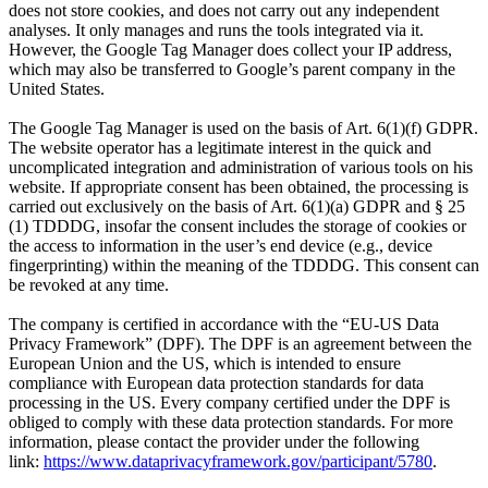
does not store cookies, and does not carry out any independent
analyses. It only manages and runs the tools integrated via it.
However, the Google Tag Manager does collect your IP address,
which may also be transferred to Google’s parent company in the
United States.
The Google Tag Manager is used on the basis of Art. 6(1)(f) GDPR.
The website operator has a legitimate interest in the quick and
uncomplicated integration and administration of various tools on his
website. If appropriate consent has been obtained, the processing is
carried out exclusively on the basis of Art. 6(1)(a) GDPR and § 25
(1) TDDDG, insofar the consent includes the storage of cookies or
the access to information in the user’s end device (e.g., device
fingerprinting) within the meaning of the TDDDG. This consent can
be revoked at any time.
The company is certified in accordance with the “EU-US Data
Privacy Framework” (DPF). The DPF is an agreement between the
European Union and the US, which is intended to ensure
compliance with European data protection standards for data
processing in the US. Every company certified under the DPF is
obliged to comply with these data protection standards. For more
information, please contact the provider under the following
link:
https://www.dataprivacyframework.gov/participant/5780
.